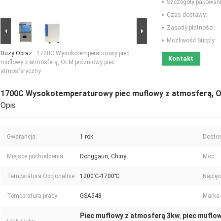
Szczegóły pakowani
Czas dostawy:
Zasady płatności:
Możliwość Supply:
Duży Obraz :
1700C Wysokotemperaturowy piec
Kontakt
muflowy z atmosferą, OEM próżniowy piec
atmosferyczny
1700C Wysokotemperaturowy piec muflowy z atmosferą, O
Opis
Gwarancja:
1 rok
Dosto
Miejsce pochodzenia:
Donggaun, Chiny
Moc:
Temperatura Opcjonalnie:
1200℃-1700℃
Napięc
Temperatura pracy:
GSA548
Marka:
Piec muflowy z atmosferą 3kw
piec muflo
,