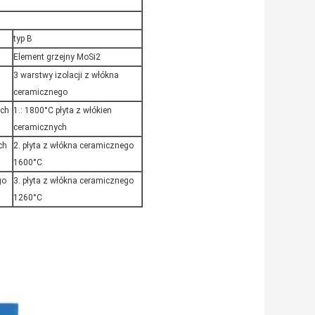
typ B
Element grzejny MoSi2
3 warstwy izolacji z włókna
ceramicznego
ych
1.: 1800°C płyta z włókien
ceramicznych
ch
2. płyta z włókna ceramicznego
1600°C
go
3. płyta z włókna ceramicznego
1260°C