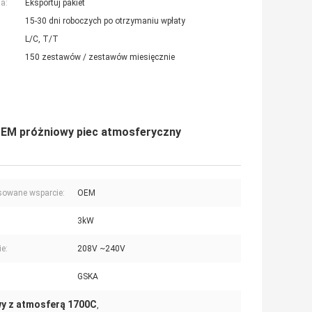
a:
Eksportuj pakiet
15-30 dni roboczych po otrzymaniu wpłaty
L/C, T/T
150 zestawów / zestawów miesięcznie
EM próżniowy piec atmosferyczny
sowane wsparcie:
OEM
3kW
ie:
208V ~240V
GSKA
wy z atmosferą 1700C
,