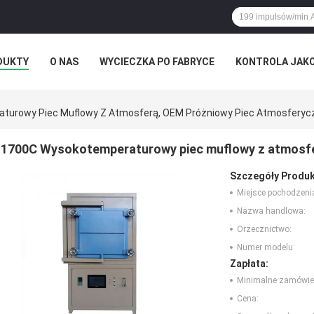
DUKTY
O NAS
WYCIECZKA PO FABRYCE
KONTROLA JAK
turowy Piec Muflowy Z Atmosferą, OEM Próżniowy Piec Atmosferyc
1700C Wysokotemperaturowy piec muflowy z atmosfe
Szczegóły Produk
Miejsce pochodzeni
Nazwa handlowa:
Orzecznictwo:
Numer modelu:
Zapłata:
Minimalne zamówie
Cena: