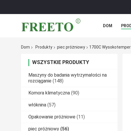
DOM
PRO
PRZYPADKI
Dom
Produkty
piec próżniowy
1700C Wysokotempera
WSZYSTKIE PRODUKTY
Maszyny do badania wytrzymałości na
rozciąganie
(148)
Komora klimatyczna
(90)
włóknina
(57)
Opakowanie próżniowe
(11)
piec próżniowy
(56)