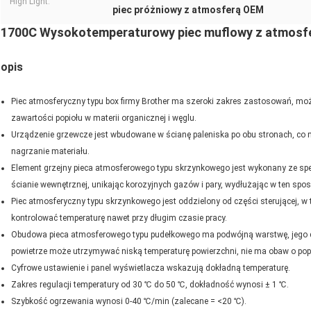
High Light:
piec próżniowy z atmosferą OEM
1700C Wysokotemperaturowy piec muflowy z atmosfer
opis
Piec atmosferyczny typu box firmy Brother ma szeroki zakres zastosowań, mo
zawartości popiołu w materii organicznej i węglu.
Urządzenie grzewcze jest wbudowane w ścianę paleniska po obu stronach, co 
nagrzanie materiału.
Element grzejny pieca atmosferowego typu skrzynkowego jest wykonany ze spe
ścianie wewnętrznej, unikając korozyjnych gazów i pary, wydłużając w ten spo
Piec atmosferyczny typu skrzynkowego jest oddzielony od części sterującej, w
kontrolować temperaturę nawet przy długim czasie pracy.
Obudowa pieca atmosferowego typu pudełkowego ma podwójną warstwę, jego d
powietrze może utrzymywać niską temperaturę powierzchni, nie ma obaw o pop
Cyfrowe ustawienie i panel wyświetlacza wskazują dokładną temperaturę.
Zakres regulacji temperatury od 30 ℃ do 50 ℃, dokładność wynosi ± 1 ℃.
Szybkość ogrzewania wynosi 0-40 ℃/min (zalecane = <20 ℃).