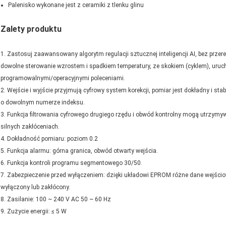
Palenisko wykonane jest z ceramiki z tlenku glinu
Zalety produktu
1. Zastosuj zaawansowany algorytm regulacji sztucznej inteligencji AI, bez prze
dowolne sterowanie wzrostem i spadkiem temperatury, ze skokiem (cyklem), ur
programowalnymi/operacyjnymi poleceniami.
2. Wejście i wyjście przyjmują cyfrowy system korekcji, pomiar jest dokładny i st
o dowolnym numerze indeksu.
3. Funkcja filtrowania cyfrowego drugiego rzędu i obwód kontrolny mogą utrzymy
silnych zakłóceniach.
4. Dokładność pomiaru: poziom 0.2
5. Funkcja alarmu: górna granica, obwód otwarty wejścia.
6. Funkcja kontroli programu segmentowego 30/50.
7. Zabezpieczenie przed wyłączeniem: dzięki układowi EPROM różne dane wejści
wyłączony lub zakłócony.
8. Zasilanie: 100 ~ 240 V AC 50 ~ 60 Hz
9. Zużycie energii: ≤ 5 W