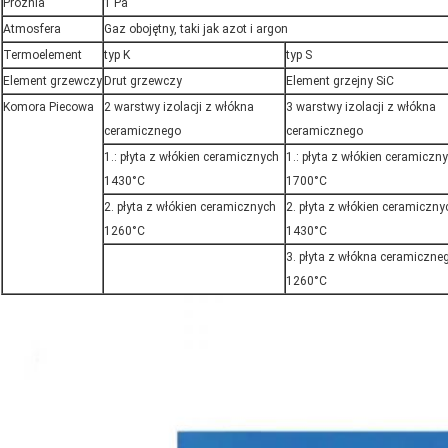
Próżnia
1 Pa
Atmosfera
Gaz obojętny, taki jak azot i argon
Termoelement
typ K
typ S
Element grzewczy
Drut grzewczy
Element grzejny SiC
Komora Piecowa
2 warstwy izolacji z włókna
3 warstwy izolacji z włókna
ceramicznego
ceramicznego
1.: płyta z włókien ceramicznych
1.: płyta z włókien ceramiczn
1430°C
1700°C
2. płyta z włókien ceramicznych
2. płyta z włókien ceramiczny
1260°C
1430°C
3. płyta z włókna ceramiczne
1260°C