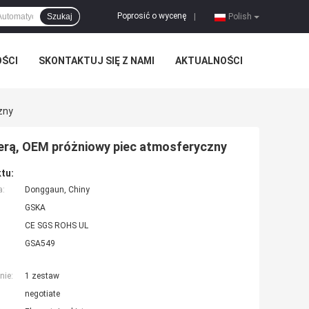
Poprosić o wycenę
Szukaj
|
Polish
OŚCI
SKONTAKTUJ SIĘ Z NAMI
AKTUALNOŚCI
zny
rą, OEM próżniowy piec atmosferyczny
tu:
a:
Donggaun, Chiny
GSKA
CE SGS ROHS UL
GSA549
nie:
1 zestaw
negotiate