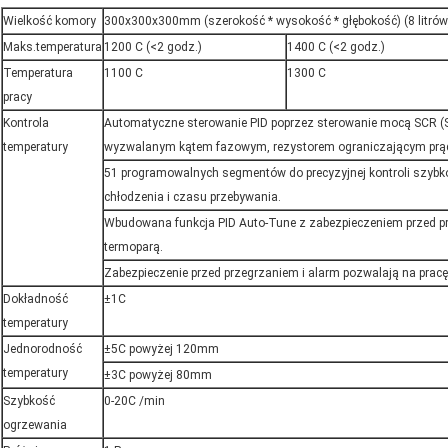
Wielkość komory
300x300x300mm (szerokość * wysokość * głębokość) (8 litrów
Maks.temperatura
1200 C (<2 godz.)
1400 C (<2 godz.)
Temperatura
1100 C
1300 C
pracy
Kontrola
Automatyczne sterowanie PID poprzez sterowanie mocą SCR (Silic
temperatury
wyzwalanym kątem fazowym, rezystorem ograniczającym prą
51 programowalnych segmentów do precyzyjnej kontroli szybk
chłodzenia i czasu przebywania.
Wbudowana funkcja PID Auto-Tune z zabezpieczeniem przed p
termoparą.
Zabezpieczenie przed przegrzaniem i alarm pozwalają na pracę
Dokładność
±1C
temperatury
Jednorodność
±5C powyżej 120mm
temperatury
±3C powyżej 80mm
Szybkość
0-20C /min
ogrzewania