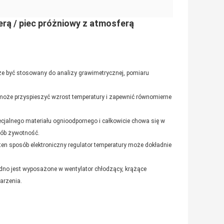
ą / piec próżniowy z atmosferą
że być stosowany do analizy grawimetrycznej, pomiaru
może przyspieszyć wzrost temperatury i zapewnić równomierne
cjalnego materiału ognioodpornego i całkowicie chowa się w
sób żywotność.
 ten sposób elektroniczny regulator temperatury może dokładnie
no jest wyposażone w wentylator chłodzący, krążące
arzenia.