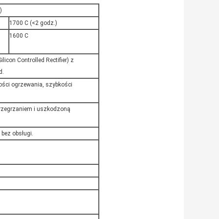
)
1700 C (<2 godz.)
1600 C
on Controlled Rectifier) ​​z
d.
ości ogrzewania, szybkości
rzegrzaniem i uszkodzoną
 bez obsługi.